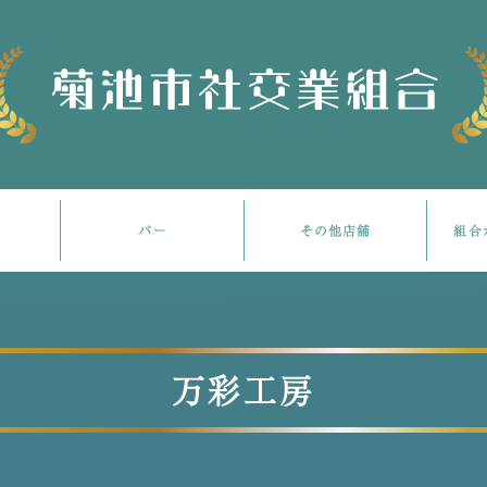
バー
その他店舗
組合
万彩工房