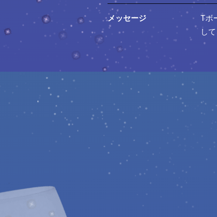
メッセージ
Tボ
して